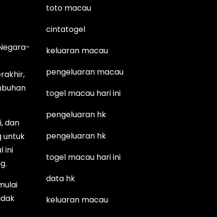
toto macau
cintatogel
 Negara-
keluaran macau
pengeluaran macau
akhir,
mbuhan
togel macau hari ini
pengeluaran hk
, dan
pengeluaran hk
 untuk
 ini
togel macau hari ini
g.
data hk
mulai
idak
keluaran macau