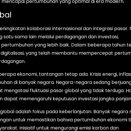
k mencapai pertumbuhan yang optimal di era modern.
bal
eningkatan kolaborasi internasional dan integrasi pasar.
 satu sama lain melalui perdagangan dan investasi,
ertumbuhan yang lebih baik. Dalam beberapa tahun ter
digitalisasi, yang telah membantu mempercepat pertu
erdagangan.
apa ekonomi, tantangan tetap ada. Krisis energi, inflasi
han di banyak negara. Negara-negara sedang berjuang
engatasi fluktuasi pasar global yang tidak terduga. Hal
an dapat memengaruhi keputusan investasi jangka panjan
global adalah fokus pada keberlanjutan. Banyak negara 
gkungan untuk memastikan bahwa pertumbuhan ekonomi t
akat. Inisiatif untuk mengurangi emisi karbon dan