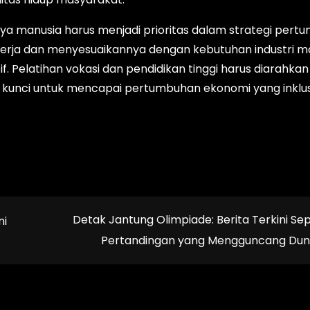
a manusia harus menjadi prioritas dalam strategi pert
kerja dan menyesuaikannya dengan kebutuhan industri 
. Pelatihan vokasi dan pendidikan tinggi harus diarahkan
 kunci untuk mencapai pertumbuhan ekonomi yang inklus
Detak Jantung Olimpiade: Berita Terkini Se
ni
Pertandingan yang Mengguncang Dun