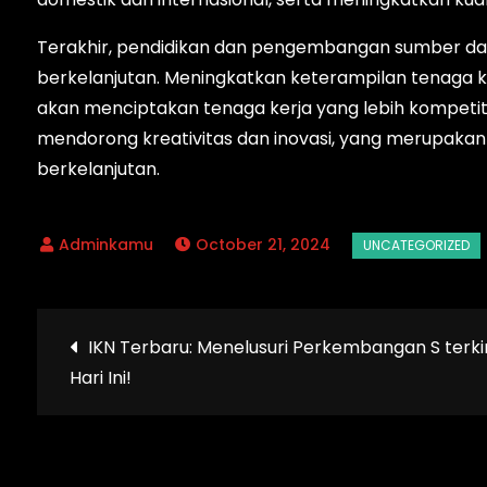
Terakhir, pendidikan dan pengembangan sumber day
berkelanjutan. Meningkatkan keterampilan tenaga 
akan menciptakan tenaga kerja yang lebih kompetitif
mendorong kreativitas dan inovasi, yang merupakan
berkelanjutan.
October 21, 2024
Post
IKN Terbaru: Menelusuri Perkembangan S terki
Hari Ini!
navigation