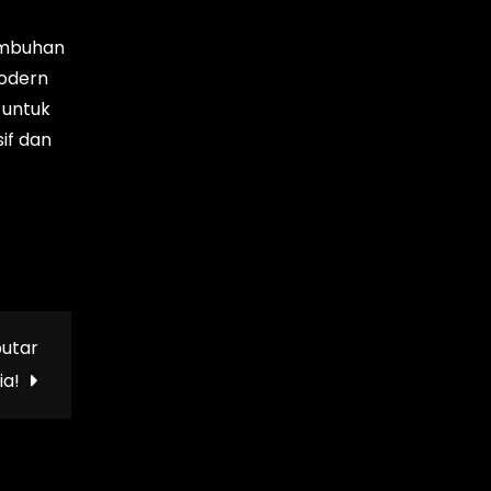
umbuhan
modern
 untuk
if dan
putar
ia!