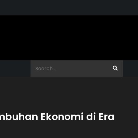
y, Agen Slot Pragmatic
Search
for:
buhan Ekonomi di Era