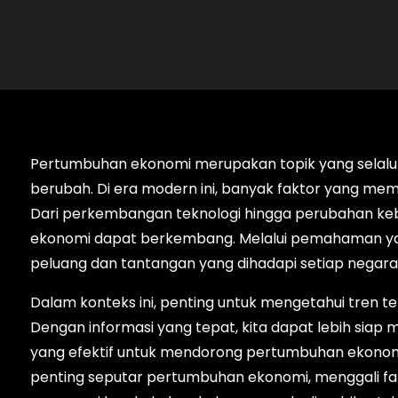
Pertumbuhan ekonomi merupakan topik yang selalu m
berubah. Di era modern ini, banyak faktor yang me
Dari perkembangan teknologi hingga perubahan keb
ekonomi dapat berkembang. Melalui pemahaman yang
peluang dan tantangan yang dihadapi setiap negar
Dalam konteks ini, penting untuk mengetahui tren t
Dengan informasi yang tepat, kita dapat lebih sia
yang efektif untuk mendorong pertumbuhan ekonomi.
penting seputar pertumbuhan ekonomi, menggali 