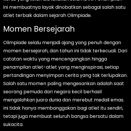
ini membuatnya layak dinobatkan sebagai salah satu
atlet terbaik dalam sejarah Olimpiade.
Momen Bersejarah
Olimpiade selalu menjadi ajang yang penuh dengan
momen bersejarah, dan tahun ini tidak terkecuali. Dari
catatan waktu yang mencengangkan hingga
penampilan atlet-atlet yang menginspirasi, setiap
pertandingan menyimpan cerita yang tak terlupakan.
Salah satu momen paling mengesankan adalah saat
seorang pemuda dari negara kecil berhasil
mengalahkan juara dunia dan merebut medali emas.
Ini tidak hanya membanggakan bagi atlet itu sendiri,
tetapi juga membuat seluruh bangsa bersatu dalam
sukacita.