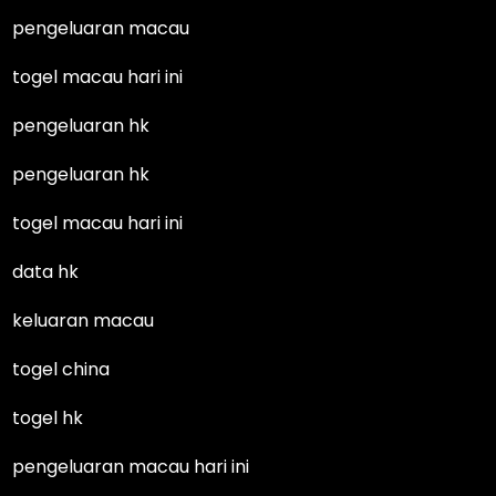
pengeluaran macau
togel macau hari ini
pengeluaran hk
pengeluaran hk
togel macau hari ini
data hk
keluaran macau
togel china
togel hk
pengeluaran macau hari ini