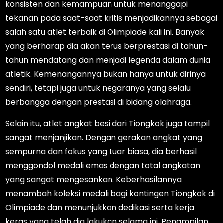
konsisten dan kemampuan untuk menanggapi
tekanan pada saat-saat kritis menjadikannya sebagai
salah satu atlet terbaik di Olimpiade kali ini. Banyak
yang berharap dia akan terus berprestasi di tahun-
tahun mendatang dan menjadi legenda dalam dunia
atletik. Kemenangannya bukan hanya untuk dirinya
sendiri, tetapi juga untuk negaranya yang selalu
berbangga dengan prestasi di bidang olahraga.
Selain itu, atlet angkat besi dari Tiongkok juga tampil
sangat menjanjikan. Dengan gerakan angkat yang
sempurna dan fokus yang Luar biasa, dia berhasil
menggondol medali emas dengan total angkatan
yang sangat mengesankan. Keberhasilannya
menambah koleksi medali bagi kontingen Tiongkok di
Olimpiade dan menunjukkan dedikasi serta kerja
keras yang telah dia lakukan selama ini. Penampilan