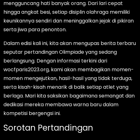
mengguncang hati banyak orang. Dari lari cepat
hingga angkat besi, setiap disiplin olahraga memiliki
keunikannya sendiri dan meninggalkan jejak di pikiran
serta jiwa para penonton.
Dalam edisi kali ini, kita akan mengupas berita terbaru
seputar pertandingan Olimpiade yang sedang
berlangsung. Dengan informasi terkini dari
wocfparis2023.org, kami akan membagikan momen-
momen mengejutkan, hasil-hasil yang tidak terduga,
serta kisah-kisah menarik di balik setiap atlet yang
berlaga. Mari kita saksikan bagaimana semangat dan
dedikasi mereka membawa warna baru dalam
kompetisi bergengsi ini.
Sorotan Pertandingan