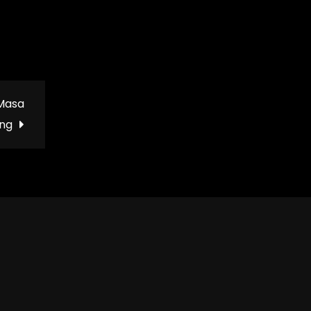
 Masa
ng