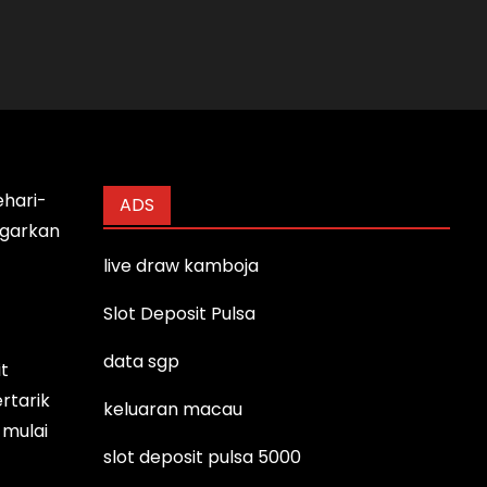
ehari-
ADS
egarkan
live draw kamboja
Slot Deposit Pulsa
data sgp
t
rtarik
keluaran macau
 mulai
slot deposit pulsa 5000