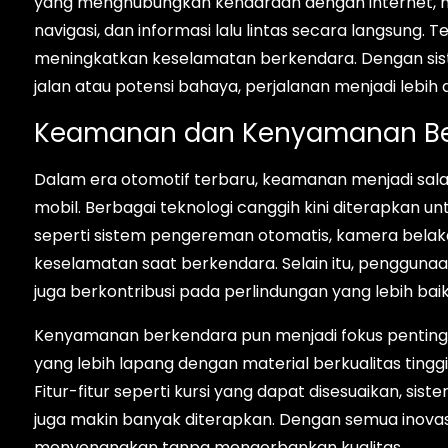
yang menghubungkan kendaraan dengan internet, 
navigasi, dan informasi lalu lintas secara langsung.
meningkatkan keselamatan berkendara. Dengan si
jalan atau potensi bahaya, perjalanan menjadi lebih 
Keamanan dan Kenyamanan Be
Dalam era otomotif terbaru, keamanan menjadi salah
mobil. Berbagai teknologi canggih kini diterapkan 
seperti sistem pengereman otomatis, kamera bela
keselamatan saat berkendara. Selain itu, penggunaa
juga berkontribusi pada perlindungan yang lebih bai
Kenyamanan berkendara pun menjadi fokus penting 
yang lebih lapang dengan material berkualitas tin
Fitur-fitur seperti kursi yang dapat disesuaikan, sis
juga makin banyak diterapkan. Dengan semua inovas
menyenangkan tanpa mengorbankan kualitas.