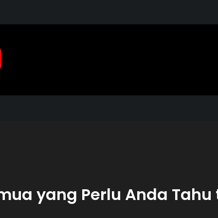
Pragmatic, Pragmatic Pla
2021
emua yang Perlu Anda Tahu 