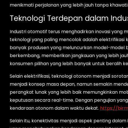
menikmati perjalanan yang lebih jauh tanpa khawati
Teknologi Terdepan dalam Indus
Industri otomotif terus menghadirkan inovasi yang 
teknologi yang paling mencolok adalah elektrifikasi 
banyak produsen yang meluncurkan model-model bar
berkembang, memberikan jangkauan yang lebih jauh 
konsumen pilihan yang lebih banyak untuk beralih k
Selain elektrifikasi, teknologi otonom menjadi sorot
menjadi konsep masa depan, namun semakin mendek
perangkat lunak yang lebih baik memungkinkan mobi
keputusan secara real-time. Dengan pengujian yang t
kendaraan otonom dalam waktu dekat.
https://bi
Selain itu, konektivitas menjadi aspek penting dalam