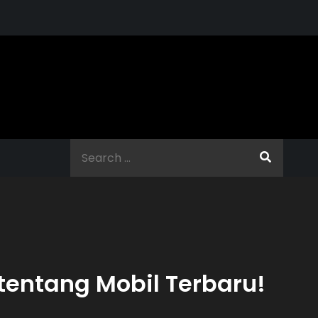
y, Agen Slot Pragmatic
Search
for:
tentang Mobil Terbaru!