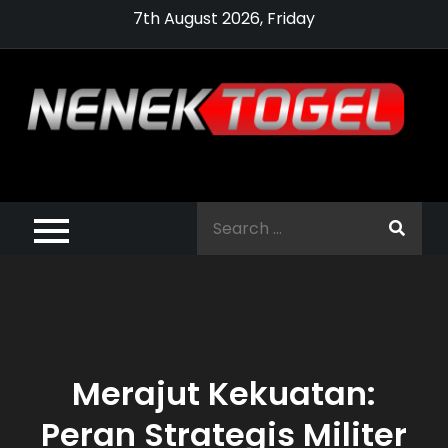
Skip
7th August 2026, Friday
to
content
Pragmatic,
Pragmatic Play,
Search
Agen Slot
for:
Pragmatic 2021
Merajut Kekuatan:
Peran Strategis Militer