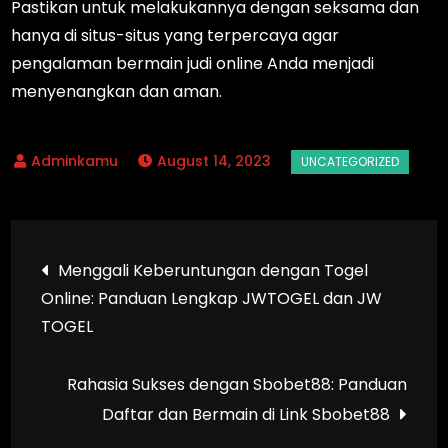
Pastikan untuk melakukannya dengan seksama dan
hanya di situs-situs yang terpercaya agar
pengalaman bermain judi online Anda menjadi
menyenangkan dan aman.
August 14, 2023
Post
Menggali Keberuntungan dengan Togel
Online: Panduan Lengkap JWTOGEL dan JW
navigation
TOGEL
Rahasia Sukses dengan Sbobet88: Panduan
Daftar dan Bermain di Link Sbobet88