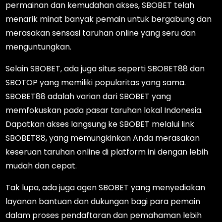
permainan dan kemudahan akses, SBOBET telah
menarik minat banyak pemain untuk bergabung dan
merasakan sensasi taruhan online yang seru dan
menguntungkan.
Selain SBOBET, ada juga situs seperti SBOBET88 dan
SBOTOP yang memiliki popularitas yang sama.
SBOBET88 adalah varian dari SBOBET yang
memfokuskan pada pasar taruhan lokal Indonesia.
Dapatkan akses langsung ke SBOBET melalui link
SBOBET88, yang memungkinkan Anda merasakan
keseruan taruhan online di platform ini dengan lebih
mudah dan cepat.
Tak lupa, ada juga agen SBOBET yang menyediakan
layanan bantuan dan dukungan bagi para pemain
dalam proses pendaftaran dan pemahaman lebih