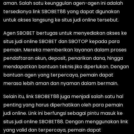
aman. Salah satu keunggulan agen-agen ini adalah
tersedianya link SBOBET88 yang dapat digunakan
untuk akses langsung ke situs judi online tersebut.
Agen SBOBET bertugas untuk menyediakan akses ke
situs judi online SBOBET dan SBOTOP kepada para
pemain. Mereka memberikan layanan dalam proses
pendaftaran akun, deposit, penarikan dana, hingga
mendapatkan bantuan teknis jika diperlukan. Dengan
bantuan agen yang terpercaya, pemain dapat
merasa lebih aman dan nyaman dalam bermain.
Selain itu, link SBOBET88 juga menjadi salah satu hal
penting yang harus diperhatikan oleh para pemain
judi online. Link ini berfungsi sebagai pintu masuk ke
situs judi online SBOBET88. Dengan menggunakan link
yang valid dan terpercaya, pemain dapat