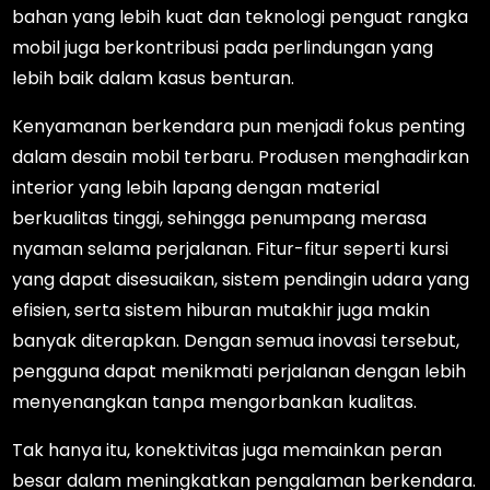
bahan yang lebih kuat dan teknologi penguat rangka
mobil juga berkontribusi pada perlindungan yang
lebih baik dalam kasus benturan.
Kenyamanan berkendara pun menjadi fokus penting
dalam desain mobil terbaru. Produsen menghadirkan
interior yang lebih lapang dengan material
berkualitas tinggi, sehingga penumpang merasa
nyaman selama perjalanan. Fitur-fitur seperti kursi
yang dapat disesuaikan, sistem pendingin udara yang
efisien, serta sistem hiburan mutakhir juga makin
banyak diterapkan. Dengan semua inovasi tersebut,
pengguna dapat menikmati perjalanan dengan lebih
menyenangkan tanpa mengorbankan kualitas.
Tak hanya itu, konektivitas juga memainkan peran
besar dalam meningkatkan pengalaman berkendara.