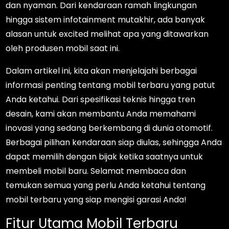
dan nyaman. Dari kendaraan ramah lingkungan
hingga sistem infotainment mutakhir, ada banyak
alasan untuk excited melihat apa yang ditawarkan
oleh produsen mobil saat ini.
Dalam artikel ini, kita akan menjelajahi berbagai
informasi penting tentang mobil terbaru yang patut
Anda ketahui. Dari spesifikasi teknis hingga tren
desain, kami akan membantu Anda memahami
inovasi yang sedang berkembang di dunia otomotif.
Berbagai pilihan kendaraan siap diulas, sehingga Anda
dapat memilih dengan bijak ketika saatnya untuk
membeli mobil baru. Selamat membaca dan
temukan semua yang perlu Anda ketahui tentang
mobil terbaru yang siap mengisi garasi Anda!
Fitur Utama Mobil Terbaru