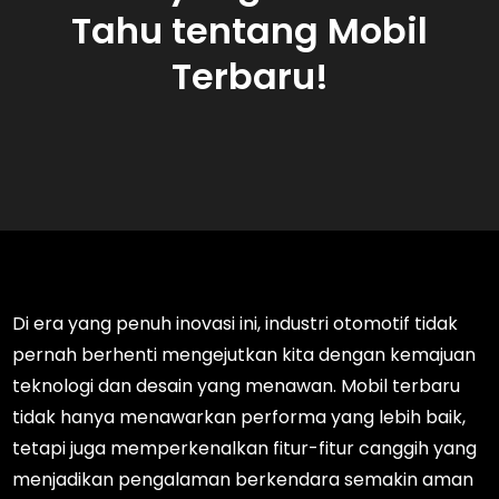
Tahu tentang Mobil
Terbaru!
Di era yang penuh inovasi ini, industri otomotif tidak
pernah berhenti mengejutkan kita dengan kemajuan
teknologi dan desain yang menawan. Mobil terbaru
tidak hanya menawarkan performa yang lebih baik,
tetapi juga memperkenalkan fitur-fitur canggih yang
menjadikan pengalaman berkendara semakin aman