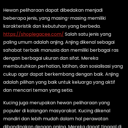
Hewan peliharaan dapat dibedakan menjadi
beberapa jenis, yang masing-masing memiliki
karakteristik dan kebutuhan yang berbeda.
https://shoplegacee.com/
Salah satu jenis yang
paling umum adalah anjing. Anjing dikenal sebagai
sahabat terbaik manusia dan memiliki berbagai ras
dengan berbagai ukuran dan sifat. Mereka
membutuhkan perhatian, latihan, dan sosialisasi yang
cukup agar dapat berkembang dengan baik. Anjing
adalah pilihan yang baik untuk keluarga yang aktif
dan mencari teman yang setia.
Kucing juga merupakan hewan peliharaan yang
populer di kalangan masyarakat. Kucing dikenal
mandiri dan lebih mudah dalam hal perawatan
dibandingkan dengan anjing. Mereka dapat tinggal di