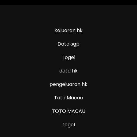
keluaran hk
Data sgp
Togel
data hk
pengeluaran hk
Toto Macau
TOTO MACAU
togel