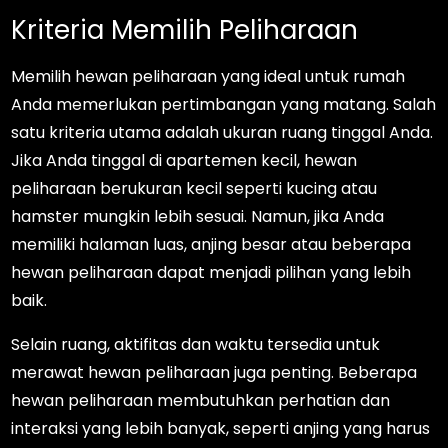
Kriteria Memilih Peliharaan
Memilih hewan peliharaan yang ideal untuk rumah
Anda memerlukan pertimbangan yang matang. Salah
satu kriteria utama adalah ukuran ruang tinggal Anda.
Jika Anda tinggal di apartemen kecil, hewan
peliharaan berukuran kecil seperti kucing atau
hamster mungkin lebih sesuai. Namun, jika Anda
memiliki halaman luas, anjing besar atau beberapa
hewan peliharaan dapat menjadi pilihan yang lebih
baik.
Selain ruang, aktifitas dan waktu tersedia untuk
merawat hewan peliharaan juga penting. Beberapa
hewan peliharaan membutuhkan perhatian dan
interaksi yang lebih banyak, seperti anjing yang harus