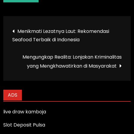
Post
Menikmati Lezatnya Laut: Rekomendasi
Seafood Terbaik di Indonesia
navigation
Mengungkap Realita: Lonjakan Kriminalitas
yang Mengkhawatirkan di Masyarakat
ADS
live draw kamboja
Slot Deposit Pulsa