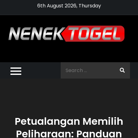
Skip
6th August 2026, Thursday
to
content
Pragmatic,
Pragmatic Play,
Search
Agen Slot
for:
Pragmatic 2021
Petualangan Memilih
Peliharaan: Panduan