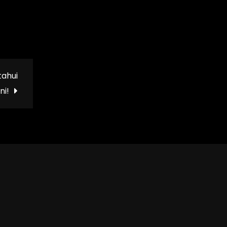
tahui
ni!