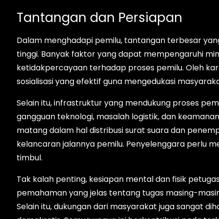
Tantangan dan Persiapan
Dalam menghadapi pemilu, tantangan terbesar yang
tinggi. Banyak faktor yang dapat mempengaruhi mina
ketidakpercayaan terhadap proses pemilu. Oleh kar
sosialisasi yang efektif guna mengedukasi masyaraka
Selain itu, infrastruktur yang mendukung proses pe
gangguan teknologi, masalah logistik, dan keamanan 
matang dalam hal distribusi surat suara dan pen
kelancaran jalannya pemilu. Penyelenggara perlu 
timbul.
Tak kalah penting, kesiapan mental dan fisik petugas
pemahaman yang jelas tentang tugas masing-masing 
Selain itu, dukungan dari masyarakat juga sangat 