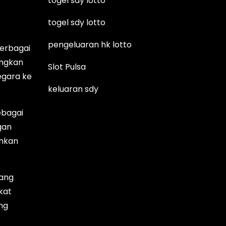
togel sdy lotto
togel sdy lotto
pengeluaran hk lotto
berbagai
ingkan
Slot Pulsa
egara ke
keluaran sdy
ebagai
gan
inkan
dang
kat
ng