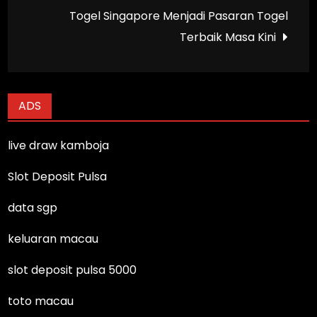
Togel Singapore Menjadi Pasaran Togel
Terbaik Masa Kini
ADS
live draw kamboja
Slot Deposit Pulsa
data sgp
keluaran macau
slot deposit pulsa 5000
toto macau