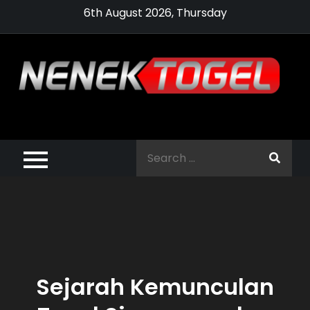
Skip
6th August 2026, Thursday
to
content
Pragmatic,
Pragmatic Play,
Search
Agen Slot
for:
Pragmatic 2021
Sejarah Kemunculan