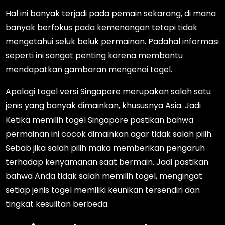
Hal ini banyak terjadi pada pemain sekarang, di mana
banyak berfokus pada kemenangan tetapi tidak
mengetahui seluk beluk permainan. Padahal informasi
seperti ini sangat penting karena membantu
mendapatkan gambaran mengenai togel.
Apalagi togel versi Singapore merupakan salah satu
jenis yang banyak dimainkan, khususnya Asia. Jadi
Ketika memilih togel Singapore pastikan bahwa
permainan ini cocok dimainkan agar tidak salah pilih.
Sebab jika salah pilih maka memberikan pengaruh
terhadap kenyamanan saat bermain. Jadi pastikan
bahwa Anda tidak salah memilih togel, mengingat
setiap jenis togel memiliki keunikan tersendiri dan
tingkat kesulitan berbeda.