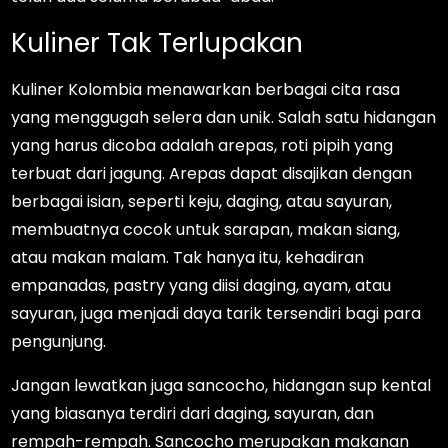
Kuliner Tak Terlupakan
Kuliner Kolombia menawarkan berbagai cita rasa
yang menggugah selera dan unik. Salah satu hidangan
yang harus dicoba adalah arepas, roti pipih yang
terbuat dari jagung. Arepas dapat disajikan dengan
berbagai isian, seperti keju, daging, atau sayuran,
membuatnya cocok untuk sarapan, makan siang,
atau makan malam. Tak hanya itu, kehadiran
empanadas, pastry yang diisi daging, ayam, atau
sayuran, juga menjadi daya tarik tersendiri bagi para
pengunjung.
Jangan lewatkan juga sancocho, hidangan sup kental
yang biasanya terdiri dari daging, sayuran, dan
rempah-rempah. Sancocho merupakan makanan