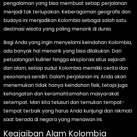
pengalaman yang bisa membuat setiap perjalanan
menjadi tak terlupakan. Keberagaman geografis dan
budaya ini menjadikan Kolombia sebagai salah satu
destinasi wisata yang paling menarik di dunia.
Bagi Anda yang ingin menyelami keindahan Kolombia,
ada banyak hal menarik yang bisa dilakukan. Dari
petualangan kuliner hingga eksplorasi situs sejarah
dan alam, setiap sudut Kolombia memiliki cerita dan
pesonanya sendiri. Dalam perjalanan ini, Anda akan
menemukan tidak hanya keindahan fisik, tetapi juga
kehangatan dan keramahtamahan masyarakat
setempat. Mari kita telusuri dan temukan tempat-
tempat terbaik yang harus Anda kunjungi dan nikmati
saat berada di negara yang menawan ini.
Keajaiban Alam Kolombia