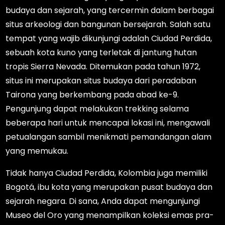
budaya dan sejarah, yang tercermin dalam berbagai
situs arkeologi dan bangunan bersejarah. Salah satu
tempat yang wajib dikunjungi adalah Ciudad Perdida,
sebuah kota kuno yang terletak di jantung hutan
tropis Sierra Nevada. Ditemukan pada tahun 1972,
situs ini merupakan situs budaya dari peradaban
Tairona yang berkembang pada abad ke-9.
Pengunjung dapat melakukan trekking selama
beberapa hari untuk mencapai lokasi ini, mengawali
petualangan sambil menikmati pemandangan alam
yang memukau.
Tidak hanya Ciudad Perdida, Kolombia juga memiliki
Bogotá, ibu kota yang merupakan pusat budaya dan
sejarah negara. Di sana, Anda dapat mengunjungi
Museo del Oro yang menampilkan koleksi emas pra-