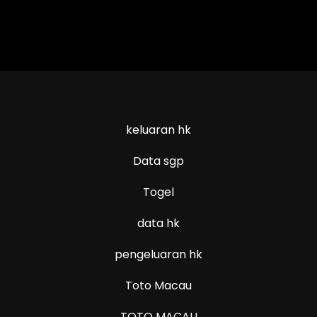
keluaran hk
Data sgp
Togel
data hk
pengeluaran hk
Toto Macau
TOTO MACAU