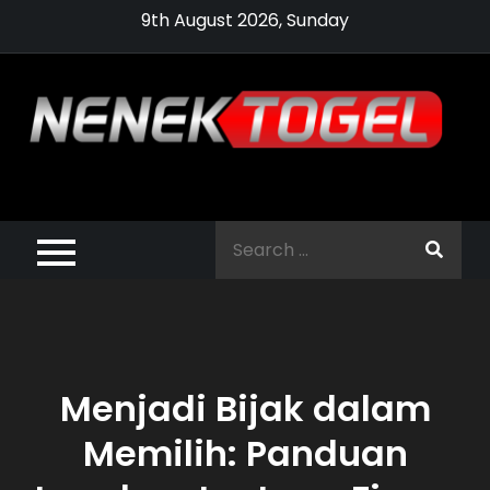
Skip
9th August 2026, Sunday
to
content
Pragmatic,
Pragmatic Play,
Search
Agen Slot
for:
Pragmatic 2021
Menjadi Bijak dalam
Memilih: Panduan