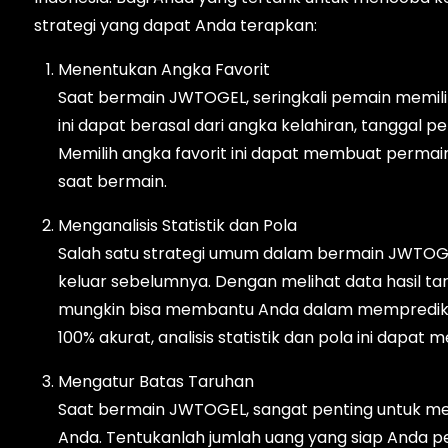
strategi yang dapat Anda terapkan:
Menentukan Angka Favorit
Saat bermain JWTOGEL, seringkali pemain memilik
ini dapat berasal dari angka kelahiran, tanggal 
Memilih angka favorit ini dapat membuat per
saat bermain.
Menganalisis Statistik dan Pola
Salah satu strategi umum dalam bermain JWTOGEL
keluar sebelumnya. Dengan melihat data hasil t
mungkin bisa membantu Anda dalam memprediksi 
100% akurat, analisis statistik dan pola ini da
Mengatur Batas Taruhan
Saat bermain JWTOGEL, sangat penting untuk me
Anda. Tentukanlah jumlah uang yang siap Anda p