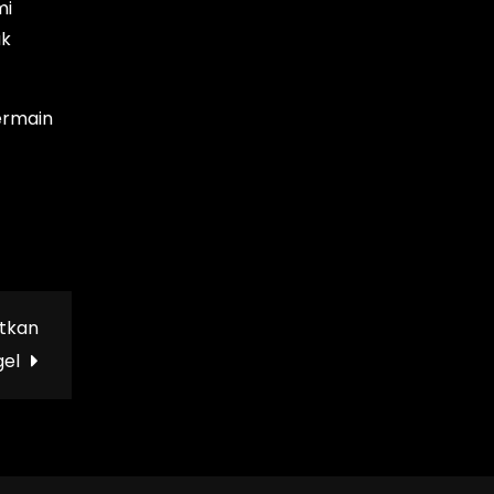
mi
uk
ermain
tkan
gel