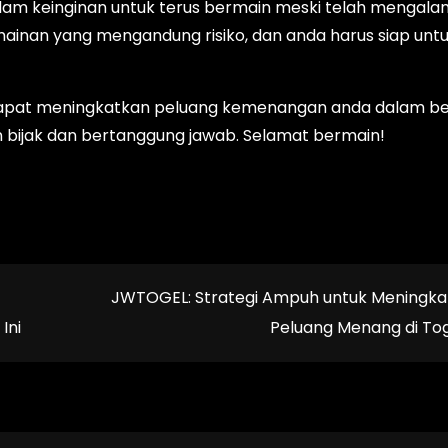
m keinginan untuk terus bermain meski telah mengala
rmainan yang mengandung risiko, dan anda harus siap unt
a dapat meningkatkan peluang kemenangan anda dalam b
n bijak dan bertanggung jawab. Selamat bermain!
JWTOGEL: Strategi Ampuh untuk Meningka
Ini
Peluang Menang di To