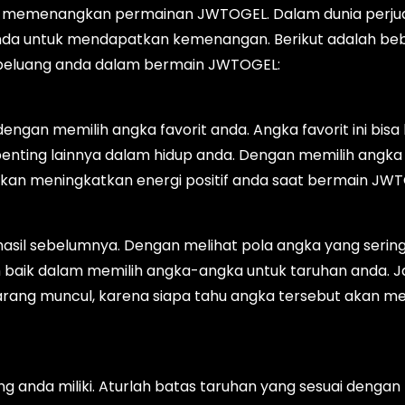
ntuk memenangkan permainan JWTOGEL. Dalam dunia perjud
anda untuk mendapatkan kemenangan. Berikut adalah be
 peluang anda dalam bermain JWTOGEL:
engan memilih angka favorit anda. Angka favorit ini bisa
penting lainnya dalam hidup anda. Dengan memilih angka
akan meningkatkan energi positif anda saat bermain JW
hasil sebelumnya. Dengan melihat pola angka yang serin
h baik dalam memilih angka-angka untuk taruhan anda. 
arang muncul, karena siapa tahu angka tersebut akan me
ng anda miliki. Aturlah batas taruhan yang sesuai dengan