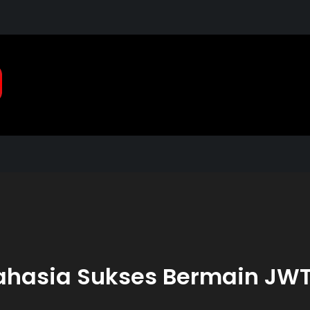
Pragmatic, Pragmatic Pla
2021
hasia Sukses Bermain JWT