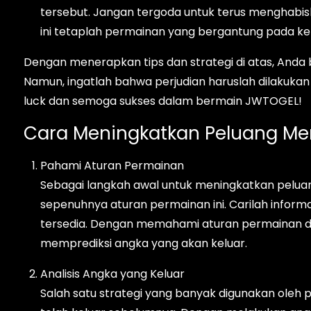
tersebut. Jangan tergoda untuk terus menghabi
ini tetaplah permainan yang bergantung pada k
Dengan menerapkan tips dan strategi di atas, And
Namun, ingatlah bahwa perjudian haruslah dilakuka
luck dan semoga sukses dalam bermain JWTOGEL!
Cara Meningkatkan Peluang Me
Pahami Aturan Permainan
Sebagai langkah awal untuk meningkatkan pelu
sepenuhnya aturan permainan ini. Carilah inform
tersedia. Dengan memahami aturan permainan den
memprediksi angka yang akan keluar.
Analisis Angka yang Keluar
Salah satu strategi yang banyak digunakan oleh