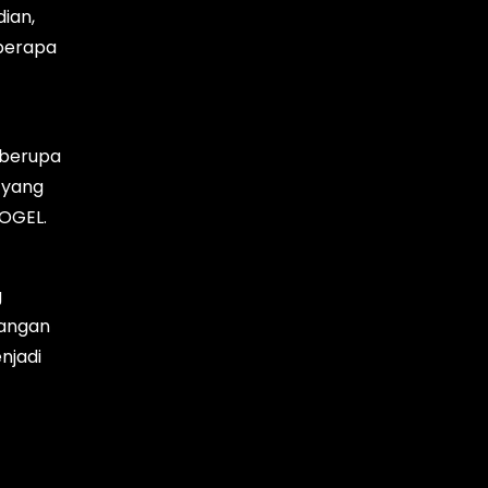
ian,
berapa
 berupa
 yang
TOGEL.
g
Jangan
njadi