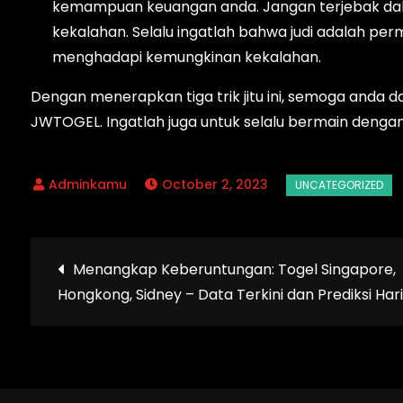
kemampuan keuangan anda. Jangan terjebak dala
kekalahan. Selalu ingatlah bahwa judi adalah pe
menghadapi kemungkinan kekalahan.
Dengan menerapkan tiga trik jitu ini, semoga and
JWTOGEL. Ingatlah juga untuk selalu bermain denga
October 2, 2023
Post
Menangkap Keberuntungan: Togel Singapore,
Hongkong, Sidney – Data Terkini dan Prediksi Hari 
navigation