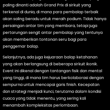
paling dinanti adalah Grand Prix di sirkuit yang
terkenal di dunia, di mana para pembalap terbaik
akan saling beradu untuk meraih podium. Tidak hanya
persaingan antar tim yang membara, tetapi juga
pertarungan sengit antar pembalap yang tentunya
akan memberikan tontonan seru bagi para
penggemar balap.
Selanjutnya, ada juga kejuaraan balap ketahanan
yang akan berlangsung di beberapa sirkuit ikonik.
Event ini dikenal dengan tantangan fisik dan mental
yang tinggi, di mana tim harus berkolaborasi dengan
sempurna untuk mencapai garis finish. Kecepatan
dan strategi menjadi kunci, terutama dalam kondisi
cuaca yang tidak menentu, yang sering kali
menambah kompleksitas perlombaan.