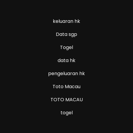
keluaran hk
Data sgp
Togel
data hk
pengeluaran hk
Toto Macau
TOTO MACAU
togel