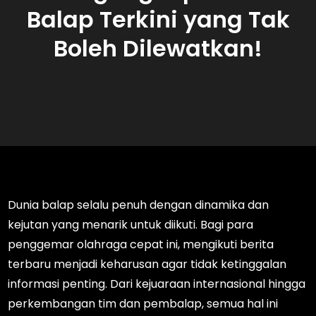
Balap Terkini yang Tak
Boleh Dilewatkan!
Dunia balap selalu penuh dengan dinamika dan
kejutan yang menarik untuk diikuti. Bagi para
penggemar olahraga cepat ini, mengikuti berita
terbaru menjadi keharusan agar tidak ketinggalan
informasi penting. Dari kejuaraan internasional hingga
perkembangan tim dan pembalap, semua hal ini