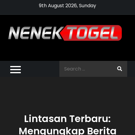
Skip
9th August 2026, Sunday
to
content
Pragmatic,
Pragmatic Play,
Search
Agen Slot
for:
Pragmatic 2021
Lintasan Terbaru:
Mengungkap Berita