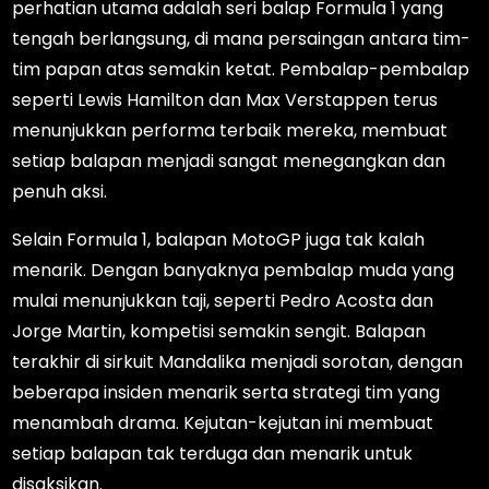
perhatian utama adalah seri balap Formula 1 yang
tengah berlangsung, di mana persaingan antara tim-
tim papan atas semakin ketat. Pembalap-pembalap
seperti Lewis Hamilton dan Max Verstappen terus
menunjukkan performa terbaik mereka, membuat
setiap balapan menjadi sangat menegangkan dan
penuh aksi.
Selain Formula 1, balapan MotoGP juga tak kalah
menarik. Dengan banyaknya pembalap muda yang
mulai menunjukkan taji, seperti Pedro Acosta dan
Jorge Martin, kompetisi semakin sengit. Balapan
terakhir di sirkuit Mandalika menjadi sorotan, dengan
beberapa insiden menarik serta strategi tim yang
menambah drama. Kejutan-kejutan ini membuat
setiap balapan tak terduga dan menarik untuk
disaksikan.